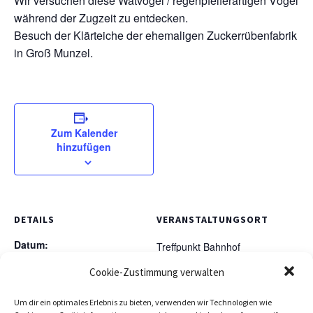
Wir versuchen diese Watvögel / regenpfeiferartigen Vögel
während der Zugzeit zu entdecken.
Besuch der Klärteiche der ehemaligen Zuckerrübenfabrik
in Groß Munzel.
Zum Kalender
hinzufügen
DETAILS
VERANSTALTUNGSORT
Datum:
Treffpunkt Bahnhof
14 September, 2025
Dedensen / Gümmer
,
Cookie-Zustimmung verwalten
Google Karte anzeigen
Zeit:
Um dir ein optimales Erlebnis zu bieten, verwenden wir Technologien wie