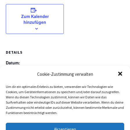
Zum Kalender
hinzufügen
DETAILS
Datum:
30 August, 2024
Cookie-Zustimmung verwalten
Zeit:
Um dir ein optimales Erlebnis zu bieten, verwenden wir Technologien wie
19:45 - 22:30
Cookies, um Geräteinformationen zu speichern und/oder darauf zuzugreifen.
Wenn du diesen Technologien zustimmst, können wir Daten wie das
Surfverhalten oder eindeutige IDs auf dieser Website verarbeiten. Wenn du deine
Zustimmung nicht erteilst oder zurückziehst, können bestimmte Merkmale und
Funktionen beeinträchtigt werden.
NABU Treffen im NABU-
NABU Treffen im NABU-
Büro/Silvanuskirche
Büro/Silvanuskirche
Akzeptieren