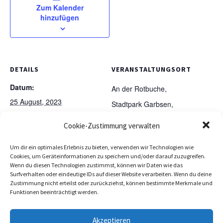
Zum Kalender
hinzufügen
DETAILS
VERANSTALTUNGSORT
Datum:
An der Rotbuche,
25 August, 2023
Stadtpark Garbsen,
Garbsen-Mitte Kastendamm
Zeit:
Cookie-Zustimmung verwalten
Garbsen
,
Niedersachsen
19:45
30823
Deutschland
Google
Um dir ein optimales Erlebnis zu bieten, verwenden wir Technologien wie
Karte anzeigen
Cookies, um Geräteinformationen zu speichern und/oder darauf zuzugreifen.
Wenn du diesen Technologien zustimmst, können wir Daten wie das
Surfverhalten oder eindeutige IDs auf dieser Website verarbeiten. Wenn du deine
Zustimmung nicht erteilst oder zurückziehst, können bestimmte Merkmale und
Funktionen beeinträchtigt werden.
NABU-Treffen für alle
Fantastische Blütenpracht im Berggarten
Naturfreunde
Herrenhausen
Akzeptieren