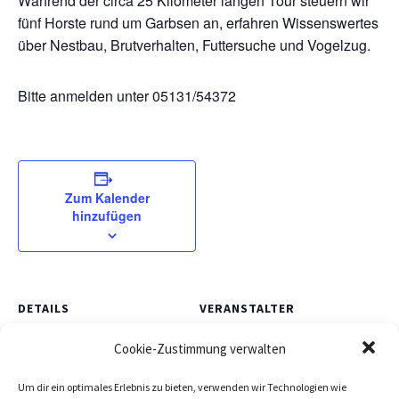
Während der circa 25 Kilometer langen Tour steuern wir
fünf Horste rund um Garbsen an, erfahren Wissenswertes
über Nestbau, Brutverhalten, Futtersuche und Vogelzug.
Bitte anmelden unter 05131/54372
Zum Kalender
hinzufügen
DETAILS
VERANSTALTER
Datum:
Silvia Münkel
Cookie-Zustimmung verwalten
23 Mai, 2020
Um dir ein optimales Erlebnis zu bieten, verwenden wir Technologien wie