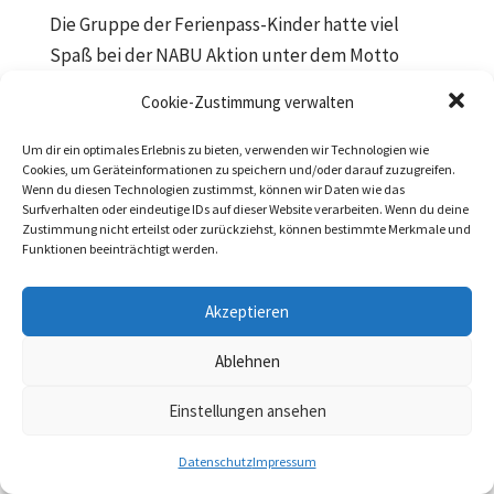
Die Gruppe der Ferienpass-Kinder hatte viel
Spaß bei der NABU Aktion unter dem Motto
„Naturdetektive auf Insektenpirsch“. Aufgrund
Cookie-Zustimmung verwalten
eines nahenden Gewitters verlegten die
Organisatoren die Aktion kurzfristig vom
Um dir ein optimales Erlebnis zu bieten, verwenden wir Technologien wie
Cookies, um Geräteinformationen zu speichern und/oder darauf zuzugreifen.
Stadtpark in ein sicheres Terrain. Gut geschützt
Wenn du diesen Technologien zustimmst, können wir Daten wie das
konnten...
Surfverhalten oder eindeutige IDs auf dieser Website verarbeiten. Wenn du deine
Zustimmung nicht erteilst oder zurückziehst, können bestimmte Merkmale und
Funktionen beeinträchtigt werden.
Datenschutz
|
Impressum
Akzeptieren
Ablehnen
Einstellungen ansehen
Datenschutz
Impressum