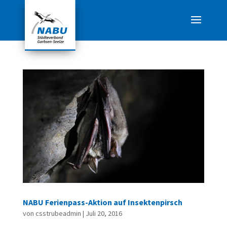
NABU Ferienpass-Aktion auf Insektenpirsch
von
csstrubeadmin
|
Juli 20, 2016