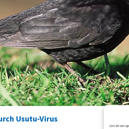
urch Usutu-Virus
Um dir ein op