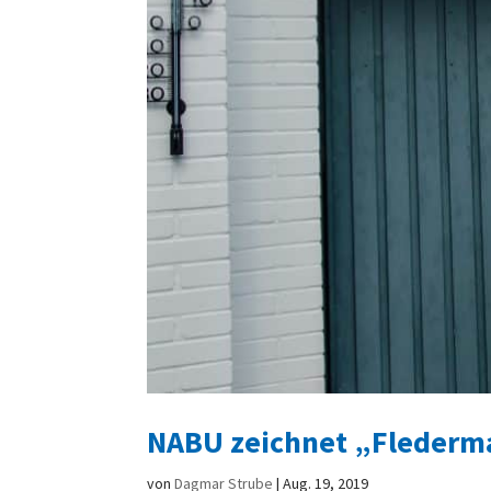
NABU zeichnet „Flederma
von
Dagmar Strube
|
Aug. 19, 2019