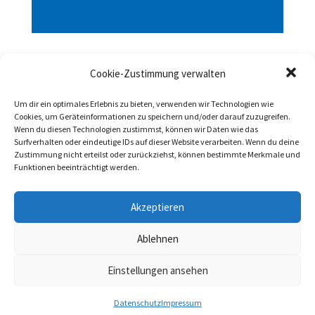
Einladung zur Jahreshauptversammlung
Cookie-Zustimmung verwalten
von
Waldemar Wachtel
|
März 3, 2025
Um dir ein optimales Erlebnis zu bieten, verwenden wir Technologien wie
Der NABU Stadtverband Garbsen lädt alle
Cookies, um Geräteinformationen zu speichern und/oder darauf zuzugreifen.
Mitglieder am 20. März 2025 um 19:00 Uhr im
Wenn du diesen Technologien zustimmst, können wir Daten wie das
Surfverhalten oder eindeutige IDs auf dieser Website verarbeiten. Wenn du deine
Kulturhaus Kalle, An der Feuerwache 3-5, 30823
Zustimmung nicht erteilst oder zurückziehst, können bestimmte Merkmale und
Garbsen-Havelse zur Mitgliederversammlung ein.
Funktionen beeinträchtigt werden.
Folgende Tagesordnung ist vorgesehen: 1.
Akzeptieren
Begrüßung durch den Vorsitzenden 2.
Feststellung...
Ablehnen
Einstellungen ansehen
Datenschutz
|
Impressum
Datenschutz
Impressum