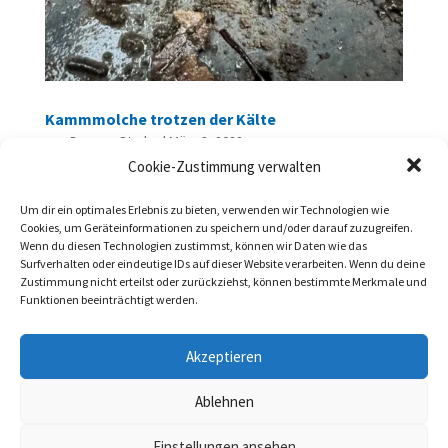
Kammmolche trotzen der Kälte
von
Dagmar Strube
|
März 3, 2022
Cookie-Zustimmung verwalten
Die Amphibienfreunde um den Schutzzaun an
Um dir ein optimales Erlebnis zu bieten, verwenden wir Technologien wie
der Meyenfelder Straße freuen sich über ihre
Cookies, um Geräteinformationen zu speichern und/oder darauf zuzugreifen.
Fundtiere. Denn während die anfänglich
Wenn du diesen Technologien zustimmst, können wir Daten wie das
Surfverhalten oder eindeutige IDs auf dieser Website verarbeiten. Wenn du deine
eingesetzte Wanderbewegung der Kröten und
Zustimmung nicht erteilst oder zurückziehst, können bestimmte Merkmale und
Frösche nun wegen der Kälte pausiert, trotzen
Funktionen beeinträchtigt werden.
die Kammmolche bis um den Gefrierpunkt dem
Akzeptieren
Wetter. Sie...
Ablehnen
« Ältere Einträge
Einstellungen ansehen