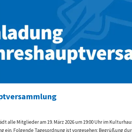
uptversammlung
 alle Mitglieder am 19. März 2026 um 19:00 Uhr im Kulturhaus
 ein. Folgende Tagesordnung ist vorgesehen: Begrüßung durc