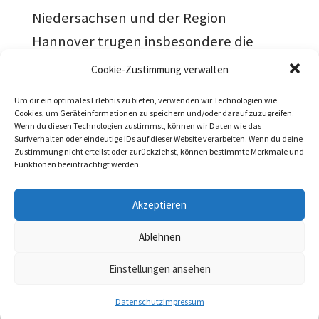
Niedersachsen und der Region
Hannover trugen insbesondere die
Zuschüsse der EU zur Finanzierung und
Cookie-Zustimmung verwalten
dem Gelingen dieses Naturschutz-
Um dir ein optimales Erlebnis zu bieten, verwenden wir Technologien wie
Großprojektes bei.
Cookies, um Geräteinformationen zu speichern und/oder darauf zuzugreifen.
Wenn du diesen Technologien zustimmst, können wir Daten wie das
Surfverhalten oder eindeutige IDs auf dieser Website verarbeiten. Wenn du deine
Mehr Informationen gibt es bei Kaffee
Zustimmung nicht erteilst oder zurückziehst, können bestimmte Merkmale und
Funktionen beeinträchtigt werden.
und Kuchen im MOORiZ, Kostenbeitrag
7+4 Euro.
Akzeptieren
Gäste sind willkommen. Bitte melden
Ablehnen
Sie sich unter folgenden Tel.-Nrn. an:
Einstellungen ansehen
05137 79730 oder 017643374211.
Datenschutz
Impressum