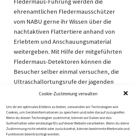
Fledermaus-Führung werden die
ehrenamtlichen Fledermausschützer
vom NABU gerne ihr Wissen über die
nachtaktiven Flattertiere anhand von
Erlebtem und Anschauungsmaterial
weitergeben. Mit Hilfe der mitgeführten
Fledermaus-Detektoren können die
Besucher selber einmal versuchen, die
Ultraschallortungsrufe der jagenden
Fledermäuse hörbar zu machen. Dabei
Cookie-Zustimmung verwalten
werden Fledermäuse in ihrer
Um dir ein optimales Erlebnis zu bieten, verwenden wir Technologien wie
natürlichen Umgebung während ihrer
Cookies, um Geräteinformationen zu speichern und/oder darauf zuzugreifen.
Wenn du diesen Technologien zustimmst, können wir Daten wie das
Jagdflüge nach Mücken, Käfern, Faltern
Surfverhalten oder eindeutige IDs auf dieser Website verarbeiten. Wenn du deine
Zustimmung nicht erteilst oder zurückziehst, können bestimmte Merkmale und
und anderen Insekten beobachtet und
Funktionen beeinträchtigt werden.