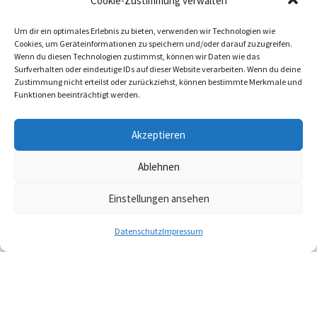
Cookie-Zustimmung verwalten
Fledermäuse und jeder Schüler konnte
Um dir ein optimales Erlebnis zu bieten, verwenden wir Technologien wie
auch selbst einmal mit den
Cookies, um Geräteinformationen zu speichern und/oder darauf zuzugreifen.
Wenn du diesen Technologien zustimmst, können wir Daten wie das
mitgeführten Fledermaus-Detektoren
Surfverhalten oder eindeutige IDs auf dieser Website verarbeiten. Wenn du deine
Zustimmung nicht erteilst oder zurückziehst, können bestimmte Merkmale und
probieren, die Ultraschalllaute hörbar
Funktionen beeinträchtigt werden.
zu machen. Am Ende erteilte Frau
Akzeptieren
Strube den Kindern noch eine
Hausaufgabe: „Hängt Euch mit den
Ablehnen
Füßen an die Zimmerdecke und schlaft
Einstellungen ansehen
schön bis morgen früh“
Datenschutz
Impressum
Datenschutz
|
Impressum