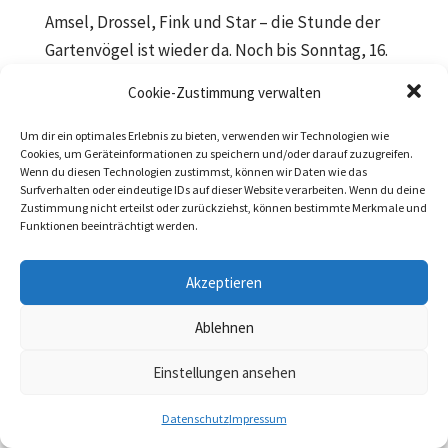
Amsel, Drossel, Fink und Star – die Stunde der
Gartenvögel ist wieder da. Noch bis Sonntag, 16.
Mai läuft auch bei uns in Garbsen die inzwischen
Cookie-Zustimmung verwalten
17. Stunde der Gartenvögel. Nehmen auch Sie
sich Zeit und zählen Sie in Ihrem Garten, Balkon
Um dir ein optimales Erlebnis zu bieten, verwenden wir Technologien wie
Cookies, um Geräteinformationen zu speichern und/oder darauf zuzugreifen.
oder im Park die...
Wenn du diesen Technologien zustimmst, können wir Daten wie das
Surfverhalten oder eindeutige IDs auf dieser Website verarbeiten. Wenn du deine
Zustimmung nicht erteilst oder zurückziehst, können bestimmte Merkmale und
Funktionen beeinträchtigt werden.
Datenschutz
|
Impressum
Akzeptieren
Ablehnen
Einstellungen ansehen
Datenschutz
Impressum