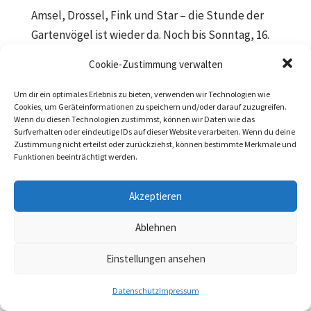
Amsel, Drossel, Fink und Star – die Stunde der
Gartenvögel ist wieder da. Noch bis Sonntag, 16.
Mai läuft auch bei uns in Garbsen die inzwischen
Cookie-Zustimmung verwalten
17. Stunde der Gartenvögel. Nehmen auch Sie
sich Zeit und zählen Sie in Ihrem Garten, Balkon
Um dir ein optimales Erlebnis zu bieten, verwenden wir Technologien wie
Cookies, um Geräteinformationen zu speichern und/oder darauf zuzugreifen.
oder im Park die...
Wenn du diesen Technologien zustimmst, können wir Daten wie das
Surfverhalten oder eindeutige IDs auf dieser Website verarbeiten. Wenn du deine
Zustimmung nicht erteilst oder zurückziehst, können bestimmte Merkmale und
Funktionen beeinträchtigt werden.
Datenschutz
|
Impressum
Akzeptieren
Ablehnen
Einstellungen ansehen
Datenschutz
Impressum